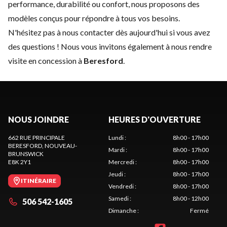
performance, durabilité ou confort, nous proposons des
modèles conçus pour répondre à tous vos besoins.
N'hésitez pas à
nous contacter
dès aujourd'hui si vous avez
des questions ! Nous vous invitons également à nous rendre
visite en concession à
Beresford
.
NOUS JOINDRE
HEURES D'OUVERTURE
662 RUE PRINCIPALE
Lundi
:
8h00 - 17h00
BERESFORD
, NOUVEAU-
Mardi
:
8h00 - 17h00
BRUNSWICK
E8K 2Y1
Mercredi
:
8h00 - 17h00
Jeudi
:
8h00 - 17h00
ITINÉRAIRE
Vendredi
:
8h00 - 17h00
Samedi
:
8h00 - 12h00
506 542-1605
Dimanche
:
Fermé