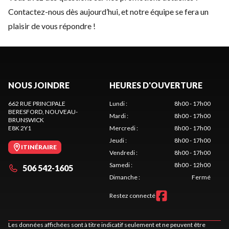
Contactez-nous
dès aujourd’hui, et notre équipe se fera un
plaisir de vous répondre !
NOUS JOINDRE
HEURES D'OUVERTURE
662 RUE PRINCIPALE
Lundi
:
8h00 - 17h00
BERESFORD
, NOUVEAU-
Mardi
:
8h00 - 17h00
BRUNSWICK
E8K 2Y1
Mercredi
:
8h00 - 17h00
Jeudi
:
8h00 - 17h00
ITINÉRAIRE
Vendredi
:
8h00 - 17h00
Samedi
:
8h00 - 12h00
506 542-1605
Dimanche
:
Fermé
Restez connecté
Les données affichées sont à titre indicatif seulement et ne peuvent être