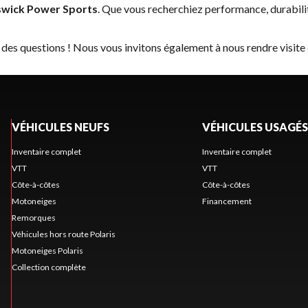
wick Power Sports
. Que vous recherchiez performance, durabil
 des questions ! Nous vous invitons également à nous rendre visite
VÉHICULES NEUFS
VÉHICULES USAGÉS
Inventaire complet
Inventaire complet
VTT
VTT
Côte-à-côtes
Côte-à-côtes
Motoneiges
Financement
Remorques
Véhicules hors route Polaris
Motoneiges Polaris
Collection complète