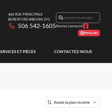
662 RUE PRINCIPALE
BERESFORD
(NB)
E8K 2Y1
506 542-1605
Restez connecté
ENGLISH
SERVICES ET PIÈCES
CONTACTEZ-NOUS