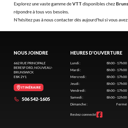
Explorez une vaste gamme de
VTT
disponibles chez
Bruns
répondre à tous vos besoins.
N'hésitez pas à
nous contacter
dès aujourd'hui si vous avez
NOUS JOINDRE
HEURES D'OUVERTURE
662 RUE PRINCIPALE
Lundi
:
8h00 - 17h00
BERESFORD
, NOUVEAU-
Mardi
:
8h00 - 17h00
BRUNSWICK
E8K 2Y1
Mercredi
:
8h00 - 17h00
Jeudi
:
8h00 - 17h00
ITINÉRAIRE
Vendredi
:
8h00 - 17h00
Samedi
:
8h00 - 12h00
506 542-1605
Dimanche
:
Fermé
Restez connecté