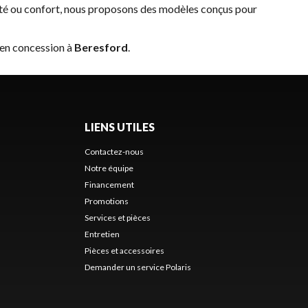
ité ou confort, nous proposons des modèles conçus pour
 en concession à
Beresford
.
LIENS UTILES
Contactez-nous
Notre équipe
Financement
Promotions
Services et pièces
Entretien
Pièces et accessoires
Demander un service Polaris