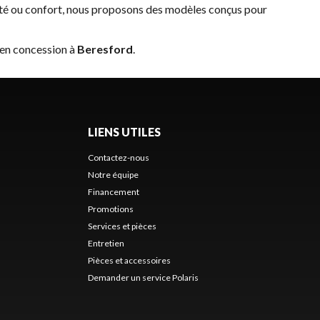
ité ou confort, nous proposons des modèles conçus pour
 en concession à
Beresford
.
LIENS UTILES
Contactez-nous
Notre équipe
Financement
Promotions
Services et pièces
Entretien
Pièces et accessoires
Demander un service Polaris