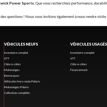
wick Power Sports
. Que vous recherchiez performance, durabil
 des questions ! Nous vous invitons également à nous rendre visite
VÉHICULES NEUFS
VÉHICULES USAGÉS
Inventaire complet
Inventaire complet
VTT
VTT
Côte-à-côtes
Côte-à-côtes
Motoneiges
Financement
Remorques
Véhicules hors route Polaris
Motoneiges Polaris
Collection complète