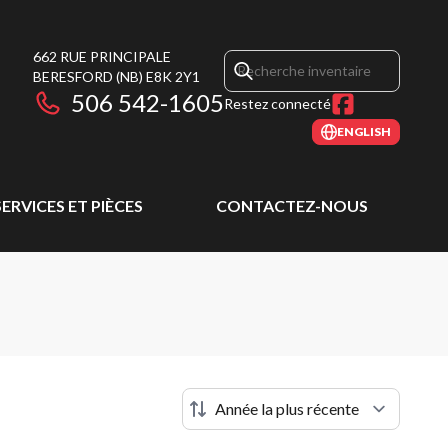
662 RUE PRINCIPALE
BERESFORD
(NB)
E8K 2Y1
506 542-1605
Restez connecté
ENGLISH
SERVICES ET PIÈCES
CONTACTEZ-NOUS