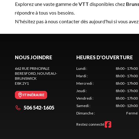
Explorez une vaste gamme de
VTT
disponibles chez
Bruns
répondre à tous vos besoins.
N'hésitez pas à
nous contacter
dès aujourd'hui si vous avez
NOUS JOINDRE
HEURES D'OUVERTURE
662 RUE PRINCIPALE
Lundi
:
8h00 - 17h00
BERESFORD
, NOUVEAU-
Mardi
:
8h00 - 17h00
BRUNSWICK
E8K 2Y1
Mercredi
:
8h00 - 17h00
Jeudi
:
8h00 - 17h00
ITINÉRAIRE
Vendredi
:
8h00 - 17h00
Samedi
:
8h00 - 12h00
506 542-1605
Dimanche
:
Fermé
Restez connecté