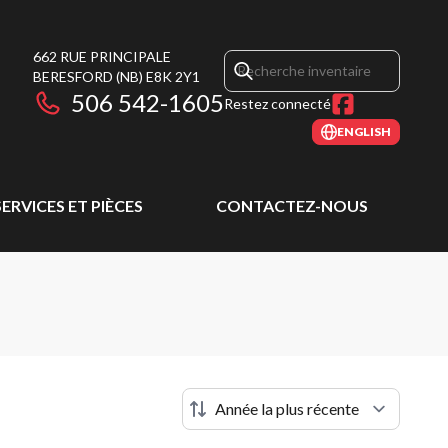
662 RUE PRINCIPALE
BERESFORD
(NB)
E8K 2Y1
506 542-1605
Restez connecté
ENGLISH
SERVICES ET PIÈCES
CONTACTEZ-NOUS