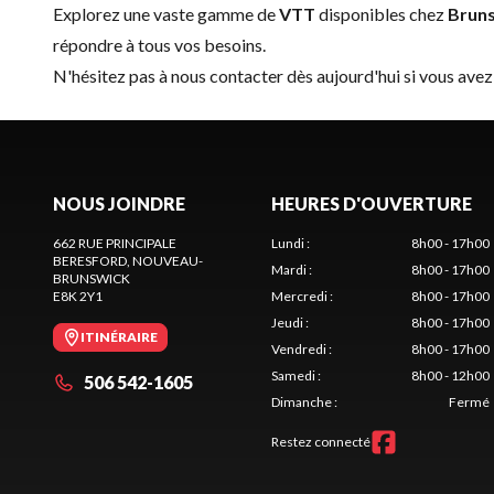
Explorez une vaste gamme de
VTT
disponibles chez
Bruns
répondre à tous vos besoins.
N'hésitez pas à
nous contacter
dès aujourd'hui si vous avez
NOUS JOINDRE
HEURES D'OUVERTURE
662 RUE PRINCIPALE
Lundi
:
8h00 - 17h00
BERESFORD
, NOUVEAU-
Mardi
:
8h00 - 17h00
BRUNSWICK
E8K 2Y1
Mercredi
:
8h00 - 17h00
Jeudi
:
8h00 - 17h00
ITINÉRAIRE
Vendredi
:
8h00 - 17h00
Samedi
:
8h00 - 12h00
506 542-1605
Dimanche
:
Fermé
Restez connecté