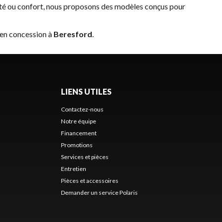
ité ou confort, nous proposons des modèles conçus pour
 en concession à
Beresford
.
LIENS UTILES
Contactez-nous
Notre équipe
Financement
Promotions
Services et pièces
Entretien
Pièces et accessoires
Demander un service Polaris