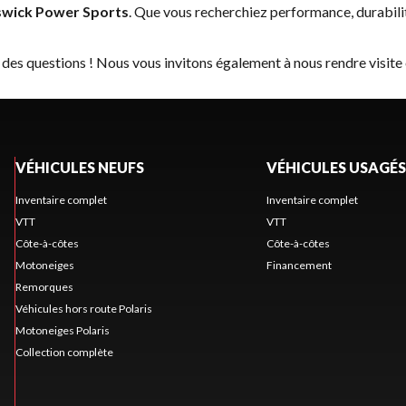
wick Power Sports
. Que vous recherchiez performance, durabil
 des questions ! Nous vous invitons également à nous rendre visite
VÉHICULES NEUFS
VÉHICULES USAGÉS
Inventaire complet
Inventaire complet
VTT
VTT
Côte-à-côtes
Côte-à-côtes
Motoneiges
Financement
Remorques
Véhicules hors route Polaris
Motoneiges Polaris
Collection complète