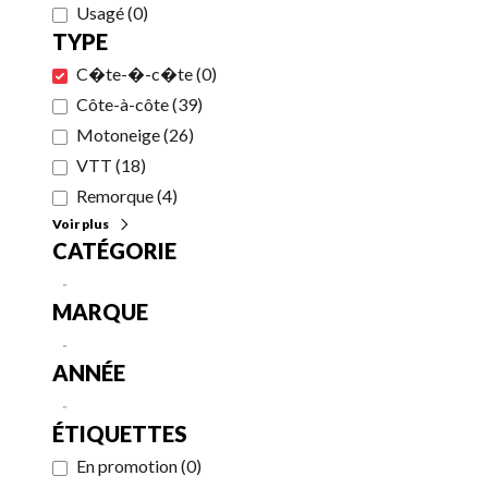
Usagé
(
0
)
TYPE
C�te-�-c�te
(
0
)
Côte-à-côte
(
39
)
Motoneige
(
26
)
VTT
(
18
)
Remorque
(
4
)
Voir plus
CATÉGORIE
-
MARQUE
-
ANNÉE
-
ÉTIQUETTES
En promotion
(
0
)