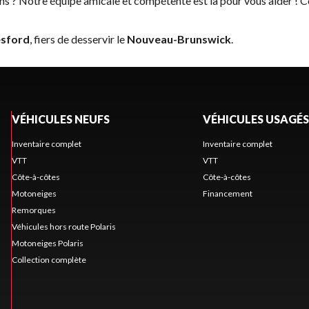
ns ? Notre équipe amicale et compétente est là pour vous aider !
C
sford
, fiers de desservir le
Nouveau-Brunswick
.
VÉHICULES NEUFS
VÉHICULES USAGÉS
Inventaire complet
Inventaire complet
VTT
VTT
Côte-à-côtes
Côte-à-côtes
Motoneiges
Financement
Remorques
Véhicules hors route Polaris
Motoneiges Polaris
Collection complète