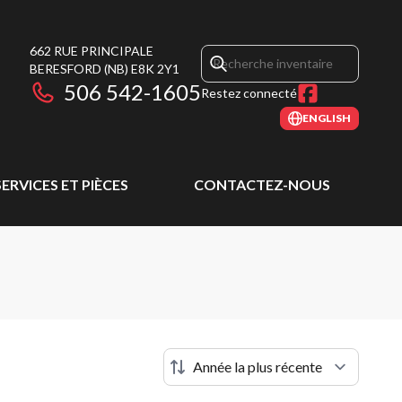
662 RUE PRINCIPALE
BERESFORD
(NB)
E8K 2Y1
506 542-1605
Restez connecté
ENGLISH
SERVICES ET PIÈCES
CONTACTEZ-NOUS