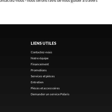
ontactez-nous
- nous serons ravis de vous guider à travers
LIENS UTILES
Contactez-nous
Notre équipe
Financement
Promotions
Services et pièces
Entretien
Pièces et accessoires
Demander un service Polaris