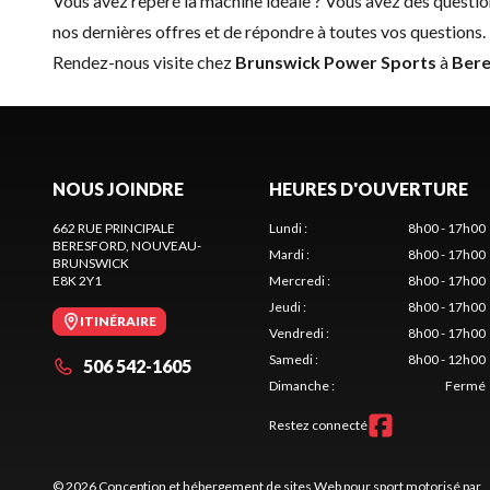
Vous avez repéré la machine idéale ? Vous avez des questio
nos dernières offres et de répondre à toutes vos questions.
Rendez-nous visite chez
Brunswick Power Sports
à
Bere
NOUS JOINDRE
HEURES D'OUVERTURE
662 RUE PRINCIPALE
Lundi
:
8h00 - 17h00
BERESFORD
, NOUVEAU-
Mardi
:
8h00 - 17h00
BRUNSWICK
E8K 2Y1
Mercredi
:
8h00 - 17h00
Jeudi
:
8h00 - 17h00
ITINÉRAIRE
Vendredi
:
8h00 - 17h00
Samedi
:
8h00 - 12h00
506 542-1605
Dimanche
:
Fermé
Restez connecté
© 2026 Conception et hébergement de sites
Web pour sport motorisé par