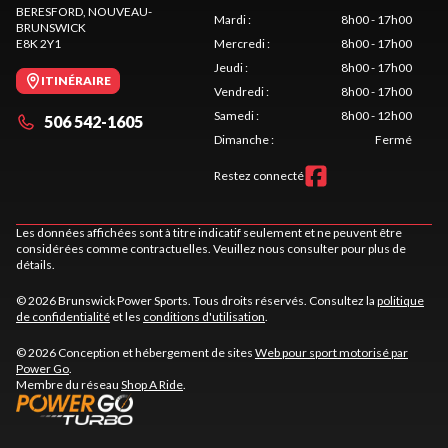
BERESFORD
, NOUVEAU-
Mardi
:
8h00 - 17h00
BRUNSWICK
E8K 2Y1
Mercredi
:
8h00 - 17h00
Jeudi
:
8h00 - 17h00
ITINÉRAIRE
Vendredi
:
8h00 - 17h00
Samedi
:
8h00 - 12h00
506 542-1605
Dimanche
:
Fermé
Restez connecté
Les données affichées sont à titre indicatif seulement et ne peuvent être
considérées comme contractuelles. Veuillez nous consulter pour plus de
détails.
© 2026 Brunswick Power Sports. Tous droits réservés. Consultez la
politique
de confidentialité
et les
conditions d'utilisation
.
© 2026 Conception et hébergement de sites
Web pour sport motorisé par
Power Go
.
Membre du réseau
Shop A Ride
.