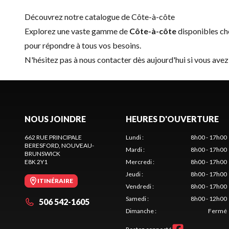
Découvrez notre catalogue de Côte-à-côte
Explorez une vaste gamme de
Côte-à-côte
disponibles c
pour répondre à tous vos besoins.
N'hésitez pas à
nous contacter
dès aujourd'hui si vous avez
NOUS JOINDRE
HEURES D'OUVERTURE
662 RUE PRINCIPALE
Lundi
:
8h00 - 17h00
BERESFORD
, NOUVEAU-
Mardi
:
8h00 - 17h00
BRUNSWICK
E8K 2Y1
Mercredi
:
8h00 - 17h00
Jeudi
:
8h00 - 17h00
ITINÉRAIRE
Vendredi
:
8h00 - 17h00
Samedi
:
8h00 - 12h00
506 542-1605
Dimanche
:
Fermé