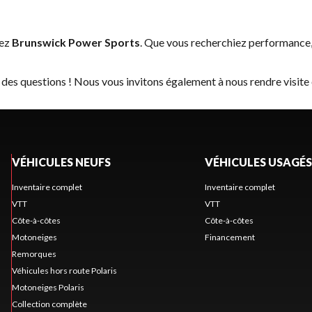
hez
Brunswick Power Sports
. Que vous recherchiez performance,
 des questions ! Nous vous invitons également à nous rendre visite
VÉHICULES NEUFS
VÉHICULES USAGÉS
Inventaire complet
Inventaire complet
VTT
VTT
Côte-à-côtes
Côte-à-côtes
Motoneiges
Financement
Remorques
Véhicules hors route Polaris
Motoneiges Polaris
Collection complète