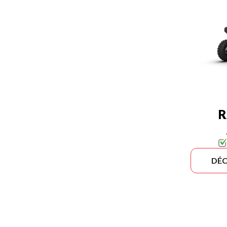
R
DÉC