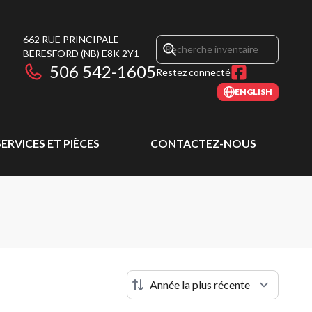
662 RUE PRINCIPALE
BERESFORD
(NB)
E8K 2Y1
506 542-1605
Restez connecté
ENGLISH
SERVICES ET PIÈCES
CONTACTEZ-NOUS