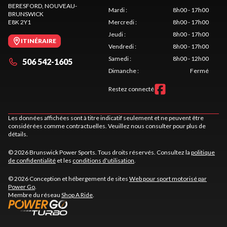
BERESFORD
, NOUVEAU-
Mardi
:
8h00 - 17h00
BRUNSWICK
E8K 2Y1
Mercredi
:
8h00 - 17h00
Jeudi
:
8h00 - 17h00
ITINÉRAIRE
Vendredi
:
8h00 - 17h00
Samedi
:
8h00 - 12h00
506 542-1605
Dimanche
:
Fermé
Restez connecté
Les données affichées sont à titre indicatif seulement et ne peuvent être
considérées comme contractuelles. Veuillez nous consulter pour plus de
détails.
© 2026 Brunswick Power Sports. Tous droits réservés. Consultez la
politique
de confidentialité
et les
conditions d'utilisation
.
© 2026 Conception et hébergement de sites
Web pour sport motorisé par
Power Go
.
Membre du réseau
Shop A Ride
.