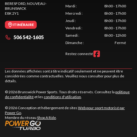
BERESFORD
, NOUVEAU-
Mardi
:
8h00 - 17h00
BRUNSWICK
E8K 2Y1
Mercredi
:
8h00 - 17h00
Jeudi
:
8h00 - 17h00
ITINÉRAIRE
Vendredi
:
8h00 - 17h00
Samedi
:
8h00 - 12h00
506 542-1605
Dimanche
:
Fermé
Restez connecté
Les données affichées sont à titre indicatif seulement et ne peuvent être
considérées comme contractuelles. Veuillez nous consulter pour plus de
détails.
© 2026 Brunswick Power Sports. Tous droits réservés. Consultez la
politique
de confidentialité
et les
conditions d'utilisation
.
© 2026 Conception et hébergement de sites
Web pour sport motorisé par
Power Go
.
Membre du réseau
Shop A Ride
.