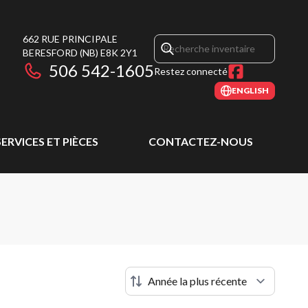
662 RUE PRINCIPALE
BERESFORD
(NB)
E8K 2Y1
506 542-1605
Restez connecté
ENGLISH
SERVICES ET PIÈCES
CONTACTEZ-NOUS