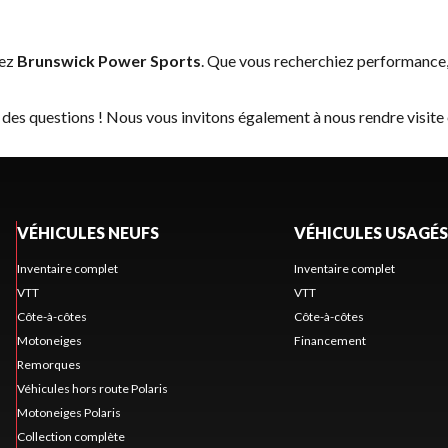
hez
Brunswick Power Sports
. Que vous recherchiez performance,
 des questions ! Nous vous invitons également à nous rendre visite
VÉHICULES NEUFS
VÉHICULES USAGÉS
Inventaire complet
Inventaire complet
VTT
VTT
Côte-à-côtes
Côte-à-côtes
Motoneiges
Financement
Remorques
Véhicules hors route Polaris
Motoneiges Polaris
Collection complète