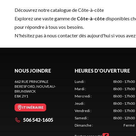
Découvrez notre catalogue de Côte-à-côte
Explorez une vaste gamme de
Côte-à-côte
disponibles c
pour répondre à tous vos besoins.
N'hésitez pas à
nous contacter
dès aujourd'hui si vous avez
NOUS JOINDRE
HEURES D'OUVERTURE
662 RUE PRINCIPALE
Lundi
:
8h00 - 17h00
BERESFORD
, NOUVEAU-
Mardi
:
8h00 - 17h00
BRUNSWICK
E8K 2Y1
Mercredi
:
8h00 - 17h00
Jeudi
:
8h00 - 17h00
ITINÉRAIRE
Vendredi
:
8h00 - 17h00
Samedi
:
8h00 - 12h00
506 542-1605
Dimanche
:
Fermé