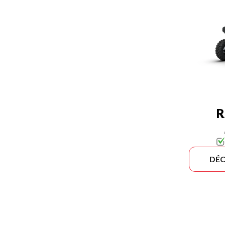
R
DÉC